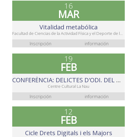
16
MAR
Vitalidad metabólica
Facultad de Ciencias de la Actividad Física y el Deporte de la Universidad de Valencia
Inscripción
información
19
FEB
CONFERÈNCIA: DELICTES D'ODI. DEL DIGITAL A L'ANALÒGIC
Centre Cultural La Nau
Inscripción
información
12
FEB
Cicle Drets Digitals i els Majors