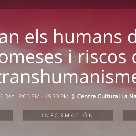
an els humans de
omeses i riscos 
transhumanism
6 Dec 18:00 PM
-
19:30 PM
@
Centre Cultural La N
INFORMACIÓN