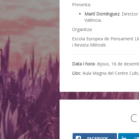
Presenta:
Martí Domínguez
. Director
València.
Organitza:
Escola Europea de Pensament Lluís
i Revista Mètode.
Data i hora
: dijous, 16 de desem
Lloc
: Aula Magna del Centre Cult
C
FACEBOOK
LI