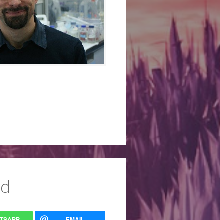
ad
TSAPP
EMAIL