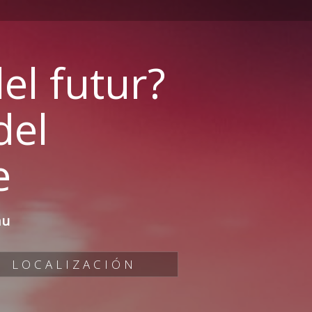
l futur?
del
e
au
LOCALIZACIÓN