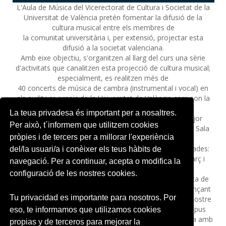
L'Aula de Música del Vicerectorat de Cultura i Societat de la
Universitat de València pretén fomentar la difusió de la
cultura musical entre els membres de
la comunitat universitària i, per extensió, projectar esta
difusió a la societat valenciana.
Amb eixe objectiu, s'organitzen al llarg del curs una sèrie
d'activitats que canalitzen esta projecció de cultura musical;
especialment, es realitzen més de
40 concerts de música de cambra (instrumental i vocal) en
els auditoris propis de la Universitat de València com son la
Capella de la Sapiència del Centre
La teua privadesa és important per a nosaltres.
Cultural La Nau, la Sala de la Muralla del Col·legi Major
Per això, t´informem que utilitzem cookies
Rector Peset, l’Auditori Joan Plaça del Jardí Botànic i la Sala
pròpies i de tercers per a millorar l'experiència
Charles Darwin del Campus de Burjassot.
La programació dels concerts es divideix en 3 temporades:
del/la usuari/a i conèixer els teus hàbits de
Tardor, d’octubre a desembre, Hivern, de gener a març i
navegació. Per a continuar, acepta o modifica la
Primavera, d’abril a juny.
configuració de les nostres cookies.
En els programes musicals d'aquests concerts es tracta de
seguir una línia de suport a la música valenciana, mitjançant
Tu privacidad es importante para nosotros. Por
la inclusió sistemàtica de compositors i intèrprets del nostre
àmbit; encara que la programació està oberta a tot tipus
eso, te informamos que utilizamos cookies
d'autors i estils. L'entrada a tots els concerts és gratuïta amb
propias y de terceros para mejorar la