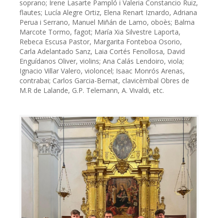
soprano; Irene Lasarte Pampló i Valeria Constancio Ruiz,
flautes; Lucía Alegre Ortiz, Elena Renart Iznardo, Adriana
Perua i Serrano, Manuel Miñán de Lamo, oboès; Balma
Marcote Tormo, fagot; María Xia Silvestre Laporta,
Rebeca Escusa Pastor, Margarita Fonteboa Osorio,
Carla Adelantado Sanz, Laia Cortés Fenollosa, David
Enguídanos Oliver, violins; Ana Calás Lendoiro, viola;
Ignacio Villar Valero, violoncel; Isaac Monrós Arenas,
contrabai; Carlos Garcia-Bernat, clavicèmbal Obres de
M.R de Lalande, G.P. Telemann, A. Vivaldi, etc.