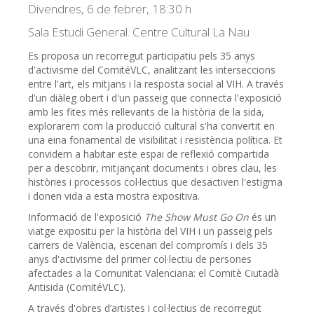
Divendres, 6 de febrer, 18:30 h
Sala Estudi General. Centre Cultural La Nau
Es proposa un recorregut participatiu pels 35 anys
d'activisme del ComitéVLC, analitzant les interseccions
entre l'art, els mitjans i la resposta social al VIH. A través
d'un diàleg obert i d'un passeig que connecta l'exposició
amb les fites més rellevants de la història de la sida,
explorarem com la producció cultural s'ha convertit en
una eina fonamental de visibilitat i resistència política. Et
convidem a habitar este espai de reflexió compartida
per a descobrir, mitjançant documents i obres clau, les
històries i processos col·lectius que desactiven l'estigma
i donen vida a esta mostra expositiva.
Informació de l'exposició
The Show Must Go On
és un
viatge expositu per la història del VIH i un passeig pels
carrers de València, escenari del compromís i dels 35
anys d'activisme del primer col·lectiu de persones
afectades a la Comunitat Valenciana: el Comitè Ciutadà
Antisida (ComitéVLC).
A través d'obres d’artistes i col·lectius de recorregut