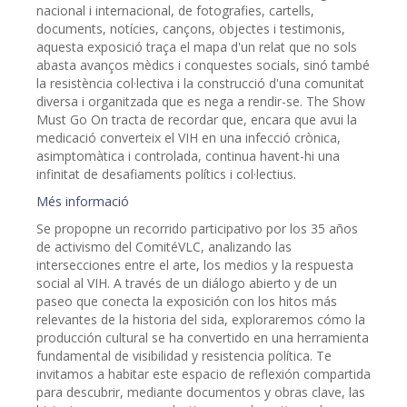
nacional i internacional, de fotografies, cartells,
documents, notícies, cançons, objectes i testimonis,
aquesta exposició traça el mapa d'un relat que no sols
abasta avanços mèdics i conquestes socials, sinó també
la resistència col·lectiva i la construcció d'una comunitat
diversa i organitzada que es nega a rendir-se. The Show
Must Go On tracta de recordar que, encara que avui la
medicació converteix el VIH en una infecció crònica,
asimptomàtica i controlada, continua havent-hi una
infinitat de desafiaments polítics i col·lectius.
Més informació
Se propopne un recorrido participativo por los 35 años
de activismo del ComitéVLC, analizando las
intersecciones entre el arte, los medios y la respuesta
social al VIH. A través de un diálogo abierto y de un
paseo que conecta la exposición con los hitos más
relevantes de la historia del sida, exploraremos cómo la
producción cultural se ha convertido en una herramienta
fundamental de visibilidad y resistencia política. Te
invitamos a habitar este espacio de reflexión compartida
para descubrir, mediante documentos y obras clave, las