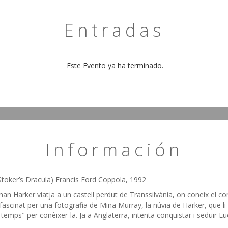
Entradas
Este Evento ya ha terminado.
Información
toker’s Dracula) Francis Ford Coppola, 1992
han Harker viatja a un castell perdut de Transsilvània, on coneix el 
fascinat per una fotografia de Mina Murray, la núvia de Harker, que li 
emps" per conèixer-la. Ja a Anglaterra, intenta conquistar i seduir Lu