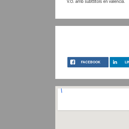
V.O. amb subttítols en valencià.
FACEBOOK
LI