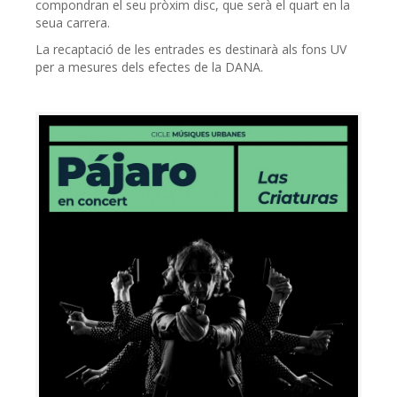
compondran el seu pròxim disc, que serà el quart en la
seua carrera.
La recaptació de les entrades es destinarà als fons UV
per a mesures dels efectes de la DANA.