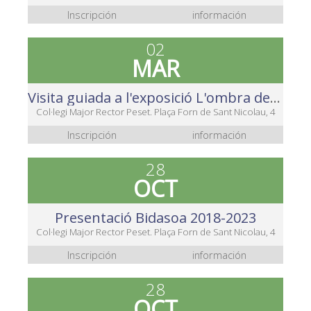
Inscripción
información
02
MAR
Visita guiada a l'exposició L'ombra de les lletres. València a través de la memòria fotogràfica dels seus rètols (1880-2000)
Col·legi Major Rector Peset. Plaça Forn de Sant Nicolau, 4
Inscripción
información
28
OCT
Presentació Bidasoa 2018-2023
Col·legi Major Rector Peset. Plaça Forn de Sant Nicolau, 4
Inscripción
información
28
OCT