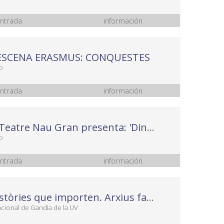
ntrada
información
ESCENA ERASMUS: CONQUESTES
o
ntrada
información
Grup de Teatre Nau Gran presenta: 'Diners Negres'
o
ntrada
información
Taller: Històries que importen. Arxius familiars, records, fotografia i creació
acional de Gandia de la UV