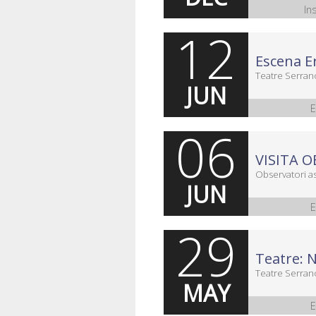
In
12
Escena E
Teatre Serran
JUN
E
06
Observatori a
JUN
E
29
Teatre: 
Teatre Serran
MAY
E