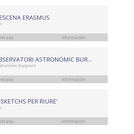
 ESCENA ERASMUS
o
ntrada
información
VISITA OBSERVATORI ASTRONÒMIC BURJASSOT
stronòmic Burjassot
ntrada
información
6 SKETCHS PER RIURE'
o
ntrada
información