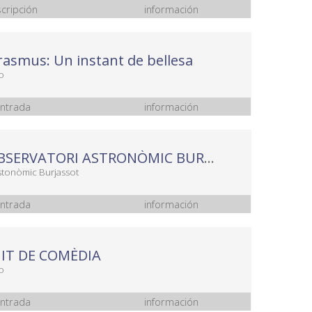
scripción
información
rasmus: Un instant de bellesa
o
ntrada
información
VISITA OBSERVATORI ASTRONÒMIC BURJASSOT
stonòmic Burjassot
ntrada
información
NIT DE COMÈDIA
o
ntrada
información