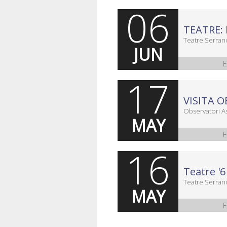
06
TEATRE:
Teatre Serran
JUN
E
17
Observatori A
MAY
E
16
Teatre '
Teatre Serran
MAY
E