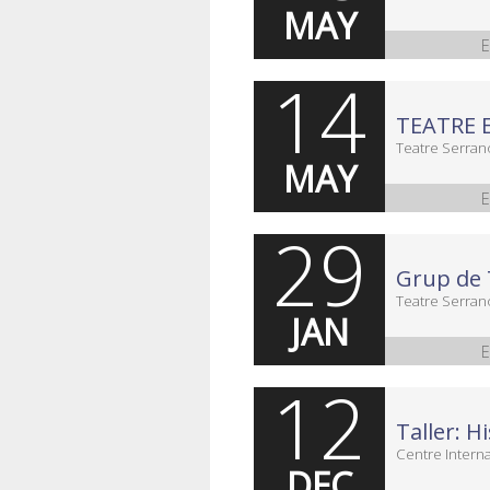
MAY
E
14
TEATRE 
Teatre Serran
MAY
E
29
Teatre Serran
JAN
E
12
Centre Intern
DEC