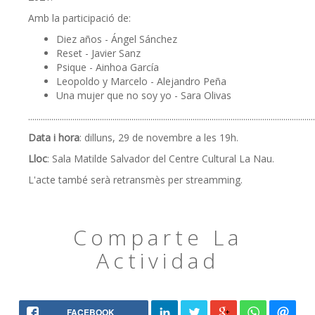
Amb la participació de:
Diez años - Ángel Sánchez
Reset - Javier Sanz
Psique - Ainhoa García
Leopoldo y Marcelo - Alejandro Peña
Una mujer que no soy yo - Sara Olivas
........................................................................................................................................
Data i hora
: dilluns, 29 de novembre a les 19h.
Lloc
: Sala Matilde Salvador del Centre Cultural La Nau.
L'acte també serà retransmès per streamming.
Comparte La
Actividad
FACEBOOK