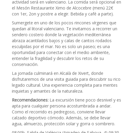
actividad será en valenciano. La comida será opcional en
el Mesón Restaurante Ximo de Alcocebre (menú 22€
con 1er, 2on y postre a elegir. Bebida y café a parte).
Sumergete en uno de los pocos rincones vírgenes que
quedan al litoral valenciano. Te invitamos a recorrer un
sendero costero donde la vegetación mediterránea
abraza acantilados bajos y calas de cantos rodados
esculpidas por el mar. No es solo un paseo; es una
oportunidad para conectar con el medio ambiente,
entender la fragilidad y descubrir los retos de su
conservación.
La jornada culminará en Alcalà de Xivert, donde
disfrutaremos de una visita guiada para descubrir su rico
legado cultural. Una experiencia completa para mentes
inquietas y amantes de la naturaleza.
Recomendaciones:
La excursión tiene poco desnivel y es
apta para cualquier persona acostumbrada a andar.
Como el recorrido es pedregoso, conviene llevar
calzado deportivo cómodo. Además, se debe llevar
agua, almuerzo, protección solar y gorra o sombrero.
08:00h, Salida de València (Amadeo de Saboya, 4) 09:30-