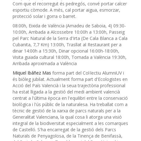
Com que el recorregut és pedregós, convé portar calcer
esportiu còmode. A més, cal portar aigua, esmorzar,
protecció solar i gorra o barret.
08:00h, Eixida de València (Amadeu de Saboia, 4) 09:30-
10:00h, Arribada a Alcossebre 10:00h a 13:00h, Passeig
pel Parc Natural de la Serra d'Irta (De Cala Blanca a Cala
Cubanita, 7,7 Km) 13:00h, Trasllat al Restaurant per a
dinar 14:00h a 15:30h, Dinar opcional 16:00h-18:00h,
Visita guiada cultural 18:00h, Tornada a València 19:30h,
Arribada aproximada a València
Miquel Ibáñez Mas
forma part del Col·lectiu AlumniUV i
és biòleg jubilat. Actualment forma part d'Ecologistes en
Acció del País Valencià i la seua trajectòria professional
ha estat lligada a la gestió del medi ambient valencià
centrat a l'última època en l'equilibri entre la conservació
biològica i l'ús públic de la naturalesa. Ha treballat com a
tècnic de gestió de la xarxa de parcs naturals per a la
Generalitat Valenciana, la qual cosa li atorga una visió
integral de la biodiversitat especialment a les comarques
de Castelló. S'ha encarregat de la gestió dels Parcs
Naturals de Penyagolosa, de la Tinença de Benifassà,