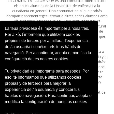
La COMUNITAT ALUMNIUV es una comunitat oberta a tots
els antics alumnes de la Universitat de València i a la
ciutadania en general. Una comunitat en al que podrás
compartir aprenentatges i trovar a altres antics alumnes amb
els mateixos interesos que tú. Una comunitat que et
permetrà accedir a tota la informació sobre l'oferta cultural
La teua privadesa és important per a nosaltres.
de la Universitat i a descomptes en una gran varietat de
Per això, t´informem que utilitzem cookies
serveis. Descobreix al web, www.uv.es/alumniuv tot el que
pròpies i de tercers per a millorar l'experiència
t’oferix la Universitat de València.
·
del/la usuari/a i conèixer els teus hàbits de
La COMUNIDAD ALUMNIUV es una comunidad abierta a
navegació. Per a continuar, acepta o modifica la
todos los antiguos alumnos de la Universitat de València y a
configuració de les nostres cookies.
la ciudadanía en general. Una comunidad en al que podrás
compartir aprendizajes y trovar a otros antiguos alumnos
Tu privacidad es importante para nosotros. Por
con los mismos intereses que tú. Una comunidad que te
permitirá acceder a toda la información sobre la oferta
eso, te informamos que utilizamos cookies
cultural de la Universidad y a descuentos en una gran
propias y de terceros para mejorar la
variedad de servicios. Descubre en el web,
experiencia del/la usuario/a y conocer tus
www.uv.es/alumniuv todo el que te ofrece la Universitat de
hábitos de navegación. Para continuar, acepta o
València.
modifica la configuración de nuestras cookies