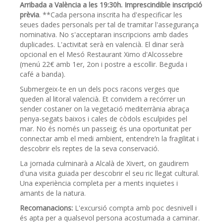
Arribada a València a les 19:30h. Imprescindible inscripció
prèvia
. **Cada persona inscrita ha d'especificar les
seues dades personals per tal de tramitar l'assegurança
nominativa. No s'acceptaran inscripcions amb dades
duplicades. L'activitat serà en valencià. El dinar serà
opcional en el Mesó Restaurant Ximo d'Alcossebre
(menú 22€ amb 1er, 2on i postre a escollir. Beguda i
café a banda).
Submergeix-te en un dels pocs racons verges que
queden al litoral valencià. Et convidem a recórrer un
sender costaner on la vegetació mediterrània abraça
penya-segats baixos i cales de còdols esculpides pel
mar. No és només un passeig; és una oportunitat per
connectar amb el medi ambient, entendre’n la fragilitat i
descobrir els reptes de la seva conservació.
La jornada culminarà a Alcalà de Xivert, on gaudirem
d'una visita guiada per descobrir el seu ric llegat cultural.
Una experiència completa per a ments inquietes i
amants de la natura.
Recomanacions:
L'excursió compta amb poc desnivell i
és apta per a qualsevol persona acostumada a caminar.